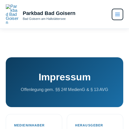
Zum
Inhalt
Parkbad Bad Goisern
springen
Bad Goisern am Hallstättersee
Impressum
Offenlegung gem. §§ 24f MedienG & § 13 AVG
MEDIENINHABER
HERAUSGEBER